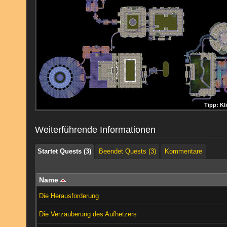
Startet Quests (3)
Beendet Quests (3)
Kommentare
Tipp: Kl
Tipp: K
Tipp: K
Tipp: Kl
Tipp: K
Tipp: K
Tipp: Kl
Tipp: K
Tipp: K
Startet Quests (3)
Beendet Quests (3)
Kommentare
Weiterführende Informationen
Startet Quests (3)
Beendet Quests (3)
Kommentare
Name
Die Herausforderung
Die Verzauberung des Aufhetzers