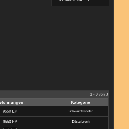
1
-
3
von
3
elohnungen
Kategorie
9550 EP
Schwarzfelstiefen
9550 EP
Düsterbruch