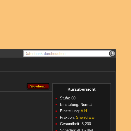
Wowhead
Wowhead
Kurzübersicht
Stufe: 60
Einstufung: Normal
Einstellung:
A
H
Fraktion:
Shen'dralar
Gesundheit: 3,200
Schaden: 401 - 464