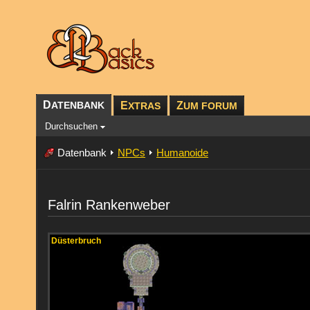
D
ATENBANK
E
Z
XTRAS
UM FORUM
Durchsuchen
Datenbank
NPCs
Humanoide
Falrin Rankenweber
Düsterbruch
Düsterbruch
Düsterbruch
Düsterbruch
Düsterbruch
Düsterbruch
Düsterbruch
Düsterbruch
Düsterbruch