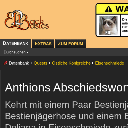
D
ATENBANK
E
Z
XTRAS
UM FORUM
Durchsuchen
Datenbank
Quests
Östliche Königreiche
Eisenschmiede
Anthions Abschiedswor
Kehrt mit einem Paar Bestienjä
Bestienjägerhose und einem B
Deliana in Eisenschmiede zur