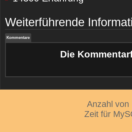
Kommentare
Weiterführende Informat
Kommentare
Kommentare
Die Kommentarfu
Anzahl von
Zeit für My