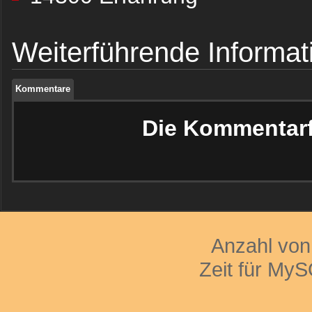
Kommentare
Weiterführende Informat
Kommentare
Kommentare
Die Kommentarfu
Anzahl vo
Zeit für My