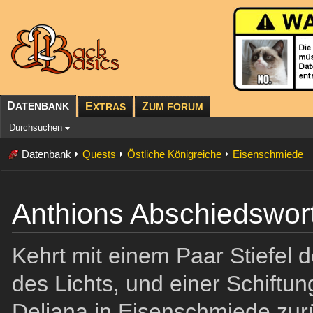
D
ATENBANK
E
Z
XTRAS
UM FORUM
Durchsuchen
Datenbank
Quests
Östliche Königreiche
Eisenschmiede
Anthions Abschiedswor
Kehrt mit einem Paar Stiefel d
des Lichts, und einer Schiftun
Deliana in Eisenschmiede zur