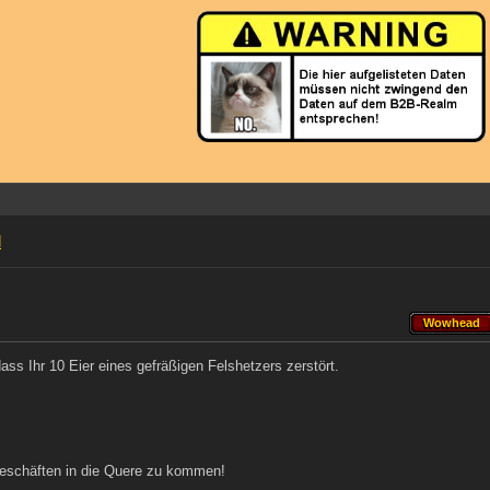
l
Wowhead
Wowhead
s Ihr 10 Eier eines gefräßigen Felshetzers zerstört.
Geschäften in die Quere zu kommen!