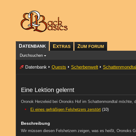
D
ATENBANK
E
Z
XTRAS
UM FORUM
Durchsuchen
Datenbank
Quests
Scherbenwelt
Schattenmondta
Eine Lektion gelernt
Oronok Herzeleid bei Oronoks Hof im Schattenmondtal möchte, das
Ei eines gefräßigen Felshetzers zerstört
(10)
Beschreibung
Wir müssen diesen Felshetzern zeigen, was es heißt, Oronoks 