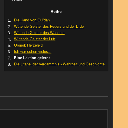
Reihe
1.
Die Hand von Gul'dan
2.
Wütende Geister des Feuers und der Erde
3.
Wütende Geister des Wassers
4.
Wütende Geister der Luft
5.
Oronok Herzeleid
6.
Ich war schon vieles...
7.
Eine Lektion gelernt
8.
Die Litanei der Verdammnis - Wahrheit und Geschichte