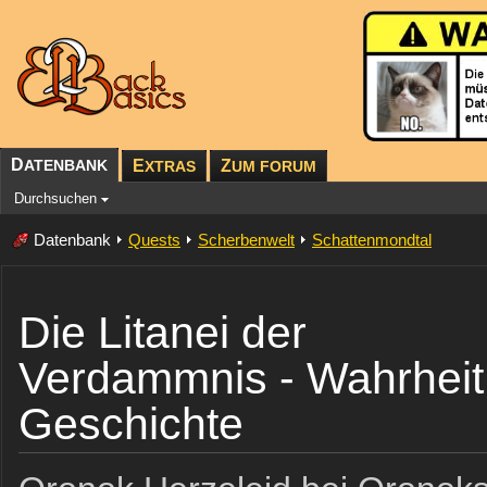
D
ATENBANK
E
Z
XTRAS
UM FORUM
Durchsuchen
Datenbank
Quests
Scherbenwelt
Schattenmondtal
Die Litanei der
Verdammnis - Wahrheit
Geschichte